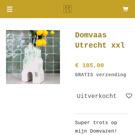
Ga
direct
naar
de
Domvaas
hoofdinhoud
Utrecht xxl
€ 185,00
GRATIS verzending
Uitverkocht
Super trots op
mijn Domvazen!