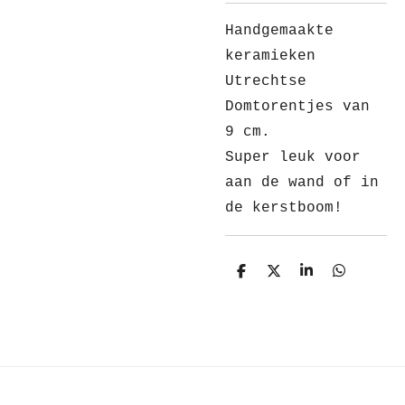
Handgemaakte
keramieken
Utrechtse
Domtorentjes van
9 cm.
Super leuk voor
aan de wand of in
de kerstboom!
D
D
S
D
e
e
h
e
l
e
a
l
e
l
r
e
n
e
n