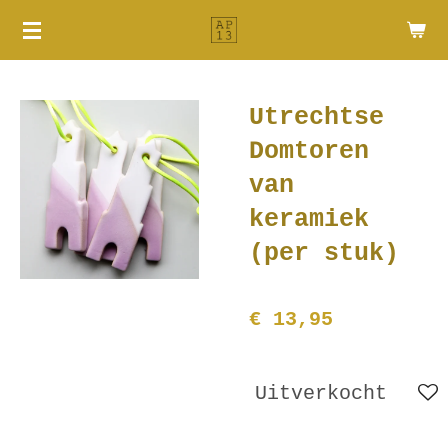
Ga
direct
naar
de
Utrechtse
hoofdinhoud
Domtoren
van
keramiek
(per stuk)
€ 13,95
Uitverkocht