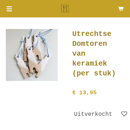
Ga
direct
naar
de
Utrechtse
hoofdinhoud
Domtoren
van
keramiek
(per stuk)
€ 13,95
Uitverkocht