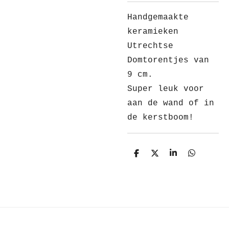
Handgemaakte
keramieken
Utrechtse
Domtorentjes van
9 cm.
Super leuk voor
aan de wand of in
de kerstboom!
D
D
S
D
e
e
h
e
l
e
a
l
e
l
r
e
n
e
n