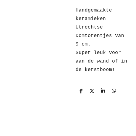
Handgemaakte
keramieken
Utrechtse
Domtorentjes van
9 cm.
Super leuk voor
aan de wand of in
de kerstboom!
D
D
S
D
e
e
h
e
l
e
a
l
e
l
r
e
n
e
n