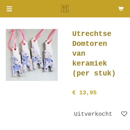
Ga
direct
naar
de
Utrechtse
hoofdinhoud
Domtoren
van
keramiek
(per stuk)
€ 13,95
Uitverkocht