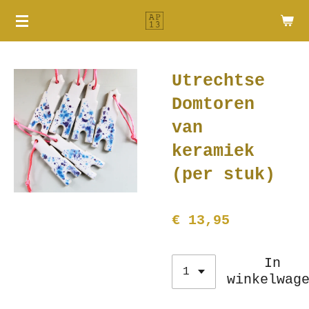
Ga
direct
naar
de
Utrechtse
hoofdinhoud
Domtoren
van
keramiek
(per stuk)
€ 13,95
In
winkelwag