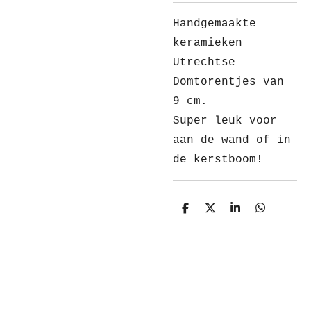
Handgemaakte
keramieken
Utrechtse
Domtorentjes van
9 cm.
Super leuk voor
aan de wand of in
de kerstboom!
D
D
S
D
e
e
h
e
l
e
a
l
e
l
r
e
n
e
n