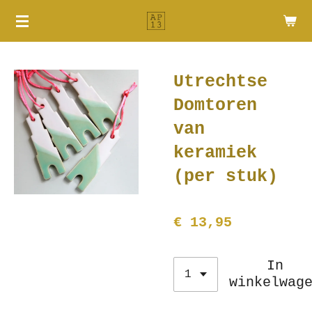
Ga
direct
naar
de
Utrechtse
hoofdinhoud
Domtoren
van
keramiek
(per stuk)
€ 13,95
In
winkelwag