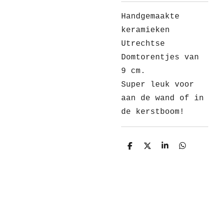
Handgemaakte
keramieken
Utrechtse
Domtorentjes van
9 cm.
Super leuk voor
aan de wand of in
de kerstboom!
D
D
S
D
e
e
h
e
l
e
a
l
e
l
r
e
n
e
n