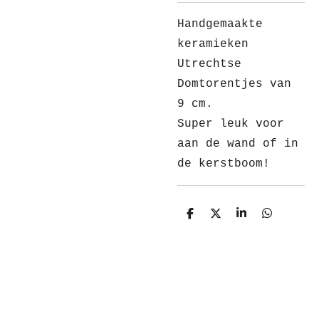
Handgemaakte
keramieken
Utrechtse
Domtorentjes van
9 cm.
Super leuk voor
aan de wand of in
de kerstboom!
D
D
S
D
e
e
h
e
l
e
a
l
e
l
r
e
n
e
n