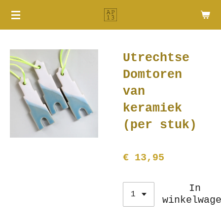
Ga
direct
naar
de
Utrechtse
hoofdinhoud
Domtoren
van
keramiek
(per stuk)
€ 13,95
In
winkelwag