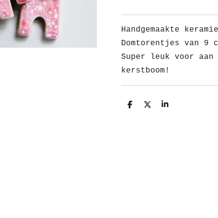
Handgemaakte kerami
Domtorentjes van 9 
Super leuk voor aan
kerstboom!
D
D
S
e
e
h
l
e
a
e
l
r
n
e