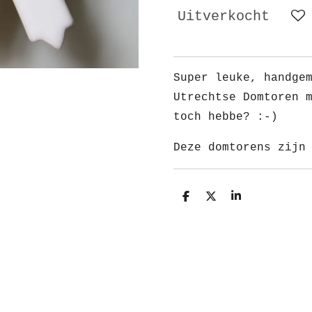
Uitverkocht
Super leuke, handge
Utrechtse Domtoren 
toch hebbe? :-)
Deze domtorens zijn
D
D
S
e
e
h
l
e
a
e
l
r
n
e