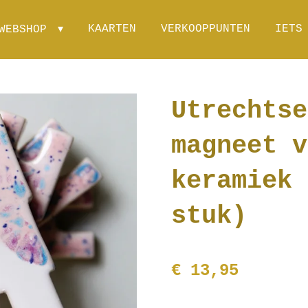
KAARTEN
VERKOOPPUNTEN
IETS
WEBSHOP
Utrechtse
magneet v
keramiek 
stuk)
€ 13,95