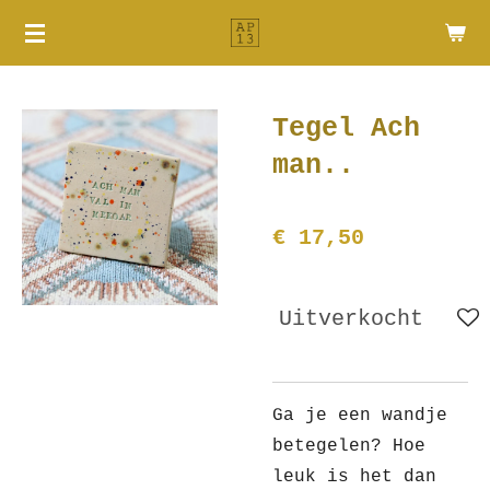
Ga
direct
naar
de
Tegel Ach
hoofdinhoud
man..
€ 17,50
Uitverkocht
Ga je een wandje
betegelen? Hoe
leuk is het dan