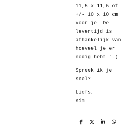
11,5 x 11,5 of
+/- 10 x 10 cm
voor je. De
levertijd is
afhankelijk van
hoeveel je er
nodig hebt :-).
Spreek ik je
snel?
Liefs,
Kim
D
D
S
D
e
e
h
e
l
e
a
l