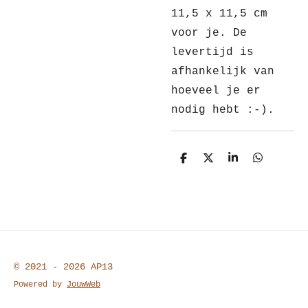
11,5 x 11,5 cm
voor je. De
levertijd is
afhankelijk van
hoeveel je er
nodig hebt :-).
D
D
S
D
e
e
h
e
l
e
a
l
e
l
r
e
n
e
n
© 2021 - 2026 AP13
Powered by
JouwWeb