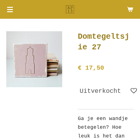
Ga
direct
naar
de
Domtegeltsj
hoofdinhoud
ie 27
€ 17,50
Uitverkocht
Ga je een wandje
betegelen? Hoe
leuk is het dan