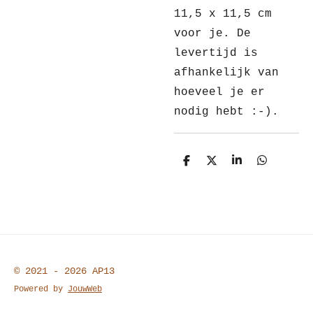
11,5 x 11,5 cm
voor je. De
levertijd is
afhankelijk van
hoeveel je er
nodig hebt :-).
D
D
S
D
e
e
h
e
l
e
a
l
e
l
r
e
n
e
n
© 2021 - 2026 AP13
Powered by
JouwWeb