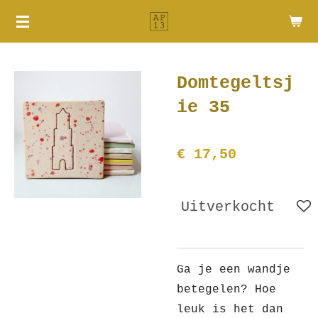
Ga
direct
naar
de
Domtegeltsj
hoofdinhoud
ie 35
€ 17,50
Uitverkocht
Ga je een wandje
betegelen? Hoe
leuk is het dan