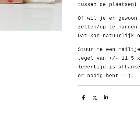
tussen de plaatsen!
Of wil je er gewoon
zetten/op te hangen
Dat kan natuurlijk 
Stuur me een mailtj
tegel van +/- 11,5 
levertijd is afhank
er nodig hebt :-).
D
D
S
e
e
h
l
e
a
e
l
r
n
e