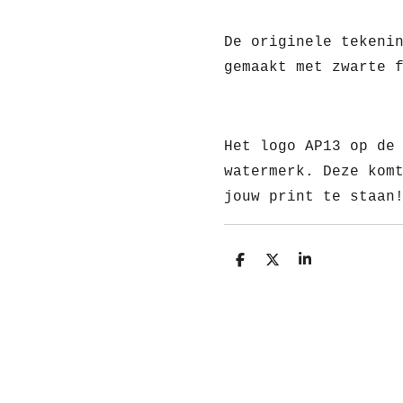
De originele tekeni
gemaakt met zwarte 
Het logo AP13 op de
watermerk. Deze kom
jouw print te staan
D
D
S
e
e
h
l
e
a
e
l
r
n
e