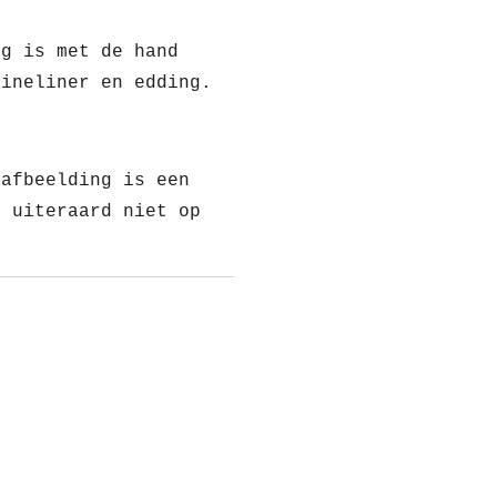
ng is met de hand
fineliner en edding.
 afbeelding is een
t uiteraard niet op
!