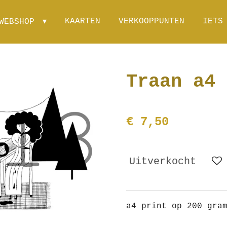
KAARTEN
VERKOOPPUNTEN
IETS
WEBSHOP
Traan a4
€ 7,50
Uitverkocht
a4 print op 200 gra