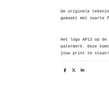
De originele tekeni
gemaakt met zwarte 
Het logo AP13 op de
watermerk. Deze kom
jouw print te staan
D
D
S
e
e
h
l
e
a
e
l
r
n
e