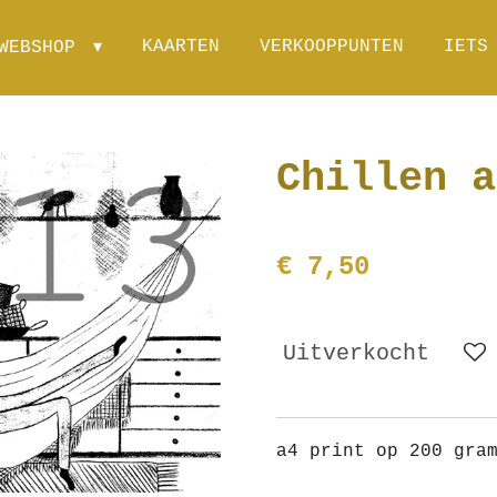
KAARTEN
VERKOOPPUNTEN
IETS
WEBSHOP
Chillen a
€ 7,50
Uitverkocht
a4 print op 200 gra