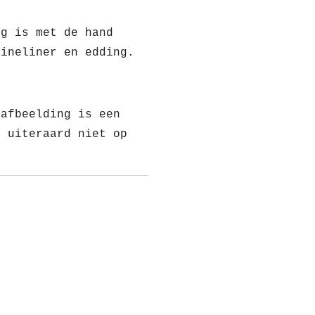
ng is met de hand
fineliner en edding.
 afbeelding is een
t uiteraard niet op
!