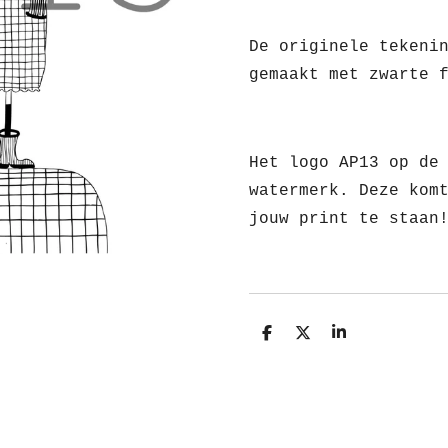
De originele tekeni
gemaakt met zwarte 
Het logo AP13 op de
watermerk. Deze kom
jouw print te staan
D
D
S
e
e
h
l
e
a
e
l
r
n
e