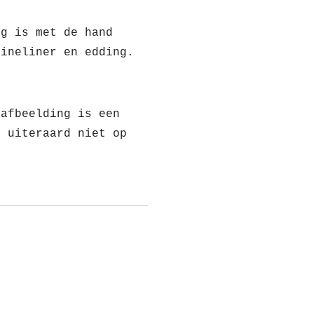
ng is met de hand
fineliner en edding.
 afbeelding is een
t uiteraard niet op
!