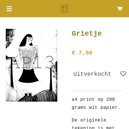
Ga
direct
naar
de
Grietje
hoofdinhoud
€ 7,50
Uitverkocht
a4 print op 200
grams wit papier.
De originele
tekening is met