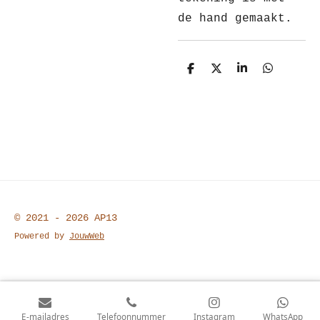
de hand gemaakt.
D
D
S
D
e
e
h
e
l
e
a
l
e
l
r
e
n
e
n
© 2021 - 2026 AP13
Powered by
JouwWeb
E-mailadres
Telefoonnummer
Instagram
WhatsApp