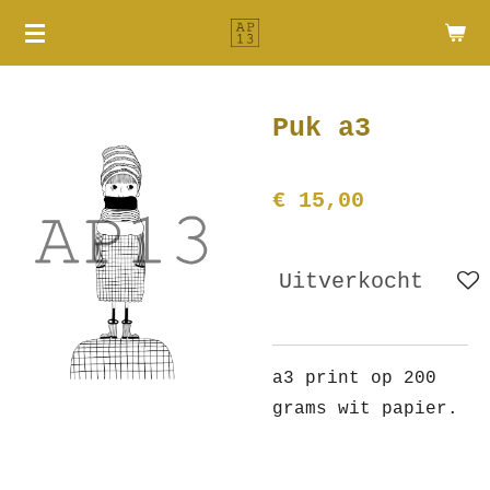
Ga
direct
naar
de
Puk a3
hoofdinhoud
€ 15,00
Uitverkocht
a3 print op 200
grams wit papier.